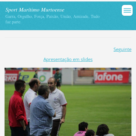
Sport Marítimo Murtoense
Garra, Orgulho, Força, Paixão, União, Amizade, Tudo
faz parte.
Seguinte
Apresentação em slides