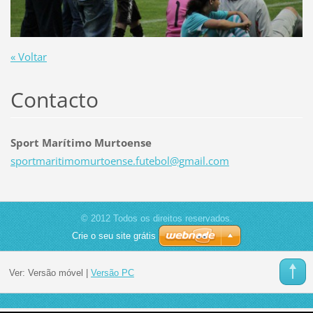
« Voltar
Contacto
Sport Marítimo Murtoense
sportmar
itimomur
toense.f
utebol@g
mail.com
© 2012 Todos os direitos reservados.
Crie o seu site grátis
Ver:
Versão móvel
|
Versão PC