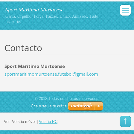
Sport Marítimo Murtoense
Garra, Orgulho, Força, Paixão, União, Amizade, Tudo
faz parte.
Contacto
Sport Marítimo Murtoense
sportmar
itimomur
toense.f
utebol@g
mail.com
© 2012 Todos os direitos reservados.
Crie o seu site grátis
Ver:
Versão móvel
|
Versão PC