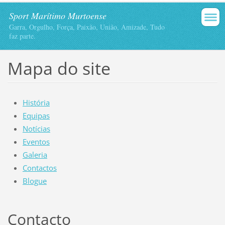
Sport Marítimo Murtoense
Garra, Orgulho, Força, Paixão, União, Amizade, Tudo
faz parte.
Mapa do site
História
Equipas
Notícias
Eventos
Galeria
Contactos
Blogue
Contacto