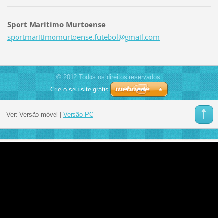
Sport Marítimo Murtoense
sportmar
itimomur
toense.f
utebol@g
mail.com
© 2012 Todos os direitos reservados.
Crie o seu site grátis
Ver:
Versão móvel
|
Versão PC