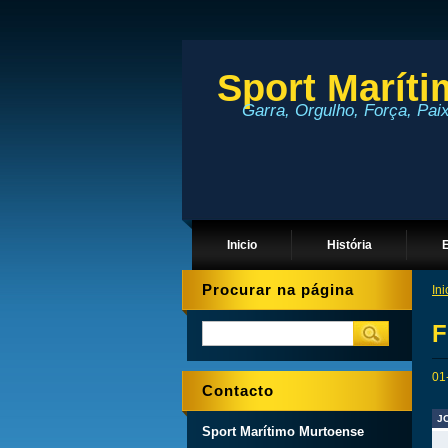
Sport Marít
Garra, Orgulho, Força, Pai
Inicio
História
Procurar na página
Ini
F
01
Contacto
J
Sport Marítimo Murtoense