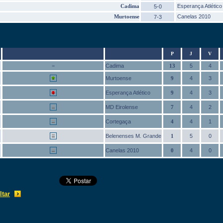
Cadima
Esperança Atlético
5-0
Murtoense
Canelas 2010
7-3
P
J
V
=
Cadima
13
5
4
Murtoense
9
4
3
Esperança Atlético
9
4
3
MD Eirolense
7
4
2
Cortegaça
4
4
1
Belenenses M. Grande
1
5
0
Canelas 2010
0
4
0
ltar