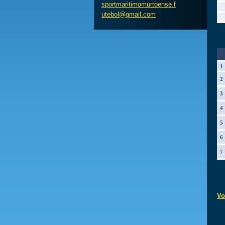
sportmar
itimomur
toense.f
utebol@g
mail.com
1
2
3
4
5
6
7
Vo