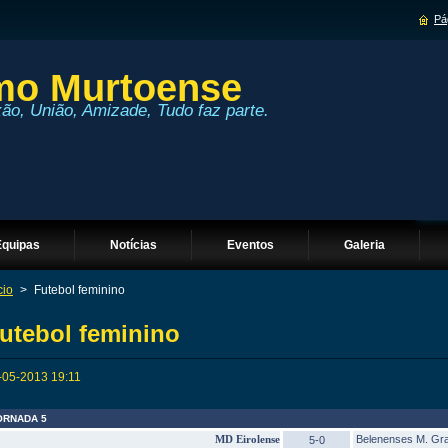
Pág
imo Murtoense
xão, União, Amizade, Tudo faz parte.
Equipas
Notícias
Eventos
Galeria
cio
>
Futebol feminino
utebol feminino
-05-2013 19:11
ORNADA 5
MD Eirolense
Belenenses M. Gr
5-0