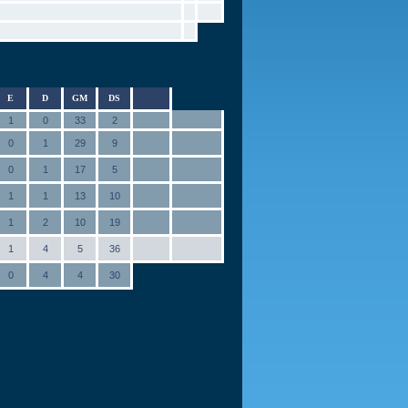
E
D
GM
DS
1
0
33
2
0
1
29
9
0
1
17
5
1
1
13
10
1
2
10
19
1
4
5
36
0
4
4
30