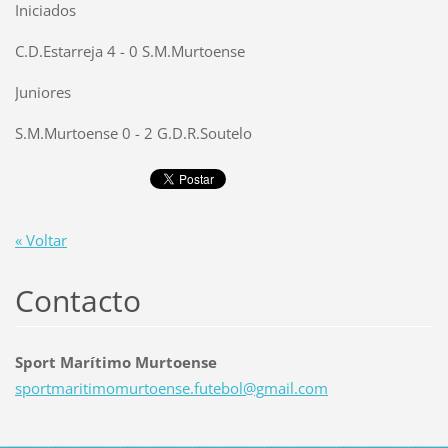
Iniciados
C.D.Estarreja 4 - 0 S.M.Murtoense
Juniores
S.M.Murtoense 0 - 2 G.D.R.Soutelo
« Voltar
Contacto
Sport Marítimo Murtoense
sportmar
itimomur
toense.f
utebol@g
mail.com