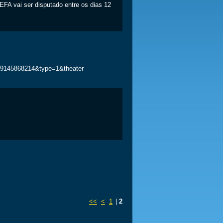
FA vai ser disputado entre os dias 12
09145868214&type=1&theater
<<
<
1
|
2