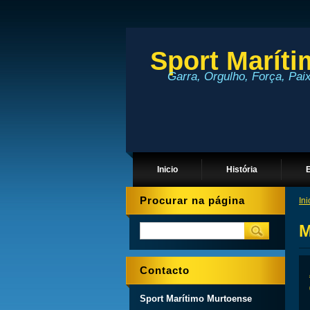
Sport Marít
Garra, Orgulho, Força, Pai
Inicio
História
Procurar na página
Ini
M
Contacto
Sport Marítimo Murtoense