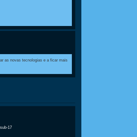
 as novas tecnologias e a ficar mais
 sub-17