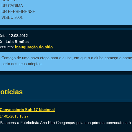
UR CADIMA
UR FERREIRENSE
VISEU 2001
Data:
12-08-2012
De:
Luís Simões
Assunto:
Inauguração do sitio
Começo de uma nova etapa para o clube, em que o o clube começa a abraçar
perto dos seus adeptos.
otícias
Convocatória Sub 17 Nacional
14-01-2013 18:27
Parabens a Futebolista Ana Rita Cheganças pela sua primera convocatoria à