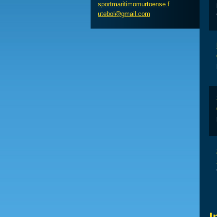
sportmar
itimomur
toense.f
utebol@g
mail.com
I