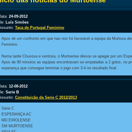
Data:
24-09-2012
De:
Luís Simões
Assunto:
Taça de Portugal Feminino
Apos de um confronto em que nao nos foi favoravel a equipa da Murtosa de
Feminino.
Numa tarde Chuvosa e ventosa, o Murtoense deixou se apagar por um Espera
Apos de 90 minutos as equipas encontravam se empatadas a 2 golos, no pro
esperança que consegue terminar o jogo com 3-4 no resultado final.
Data:
12-08-2012
De:
Serie B
Assunto:
Constituição da Serie C 2012/2013
Série C
ESPERANÇA AC
MD EIROLENSE
SM MURTOENSE
SEIA FC