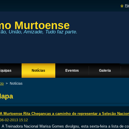
Pág
imo Murtoense
xão, União, Amizade, Tudo faz parte.
Equipas
Notícias
Eventos
Galeria
cio
>
Notícias
apa
A Murtoense Rita Cheganças a caminho de representar a Seleção Nacion
06-02-2013 15:12
A Treinadora Nacional Marisa Gomes divulgou, esta sexta-feira a lista de c