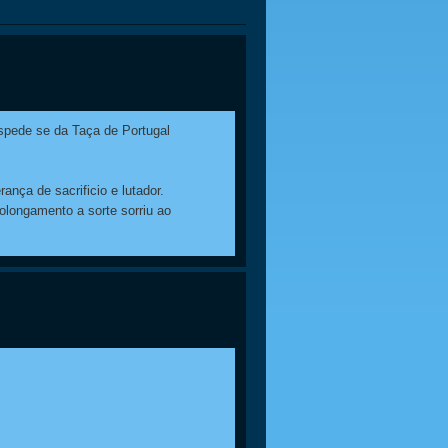
spede se da Taça de Portugal
nça de sacrificio e lutador.
longamento a sorte sorriu ao